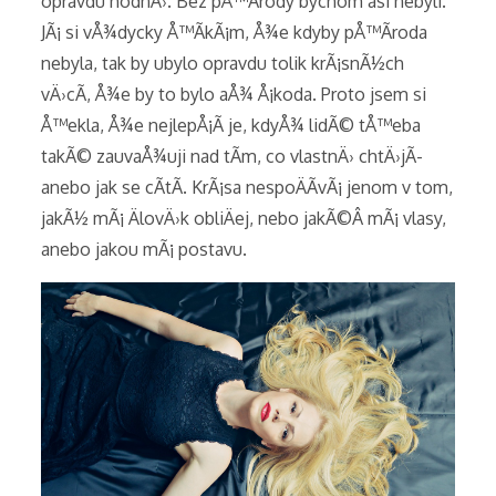
opravdu hodnÄ›. Bez pÅ™Ã­rody bychom asi nebyli.
JÃ¡ si vÅ¾dycky Å™Ã­kÃ¡m, Å¾e kdyby pÅ™Ã­roda
nebyla, tak by ubylo opravdu tolik krÃ¡snÃ½ch
vÄ›cÃ­, Å¾e by to bylo aÅ¾ Å¡koda. Proto jsem si
Å™ekla, Å¾e nejlepÅ¡Ã­ je, kdyÅ¾ lidÃ© tÅ™eba
takÃ© zauvaÅ¾uji nad tÃ­m, co vlastnÄ› chtÄ›jÃ­
anebo jak se cÃ­tÃ­. KrÃ¡sa nespoÄÃ­vÃ¡ jenom v tom,
jakÃ½ mÃ¡ ÄlovÄ›k obliÄej, nebo jakÃ©Â mÃ¡ vlasy,
anebo jakou mÃ¡ postavu.