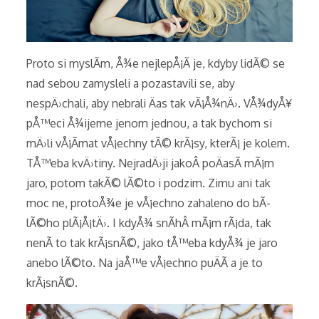
Proto si myslÃ­m, Å¾e nejlepÅ¡Ã­ je, kdyby lidÃ© se
nad sebou zamysleli a pozastavili se, aby
nespÄ›chali, aby nebrali Äas tak vÃ¡Å¾nÄ›. VÅ¾dyÅ¥
pÅ™eci Å¾ijeme jenom jednou, a tak bychom si
mÄ›li vÅ¡Ã­mat vÅ¡echny tÃ© krÃ¡sy, kterÃ¡ je kolem.
TÅ™eba kvÄ›tiny. NejradÄ›ji jakoÂ poÄasÃ­ mÃ¡m
jaro, potom takÃ© lÃ©to i podzim. Zimu ani tak
moc ne, protoÅ¾e je vÅ¡echno zahaleno do bÃ­
lÃ©ho plÃ¡Å¡tÄ›. I kdyÅ¾ snÃ­hÂ mÃ¡m rÃ¡da, tak
nenÃ­ to tak krÃ¡snÃ©, jako tÅ™eba kdyÅ¾ je jaro
anebo lÃ©to. Na jaÅ™e vÅ¡echno puÄÃ­ a je to
krÃ¡snÃ©.