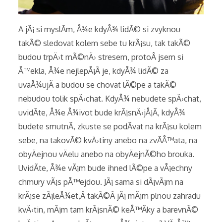
A jÃ¡ si myslÃ­m, Å¾e kdyÅ¾ lidÃ© si zvyknou
takÃ© sledovat kolem sebe tu krÃ¡su, tak takÃ©
budou trpÄ›t mÃ©nÄ› stresem, protoÂ jsem si
Å™ekla, Å¾e nejlepÅ¡Ã­ je, kdyÅ¾ lidÃ© za
uvaÅ¾ujÃ­ a budou se chovat lÃ©pe a takÃ©
nebudou tolik spÄ›chat. KdyÅ¾ nebudete spÄ›chat,
uvidÃ­te, Å¾e Å¾ivot bude krÃ¡snÄ›jÅ¡Ã­, kdyÅ¾
budete smutnÃ­, zkuste se podÃ­vat na krÃ¡su kolem
sebe, na takovÃ© kvÄ›tiny anebo na zvÃ­Å™ata, na
obyÄejnou vÄelu anebo na obyÄejnÃ©ho brouka.
UvidÃ­te, Å¾e vÃ¡m bude ihned lÃ©pe a vÅ¡echny
chmury vÃ¡s pÅ™ejdou. JÃ¡ sama si dÃ¡vÃ¡m na
krÃ¡se zÃ¡leÅ¾et,Â takÃ©Â jÃ¡ mÃ¡m plnou zahradu
kvÄ›tin, mÃ¡m tam krÃ¡snÃ© keÅ™Ã­ky a barevnÃ©