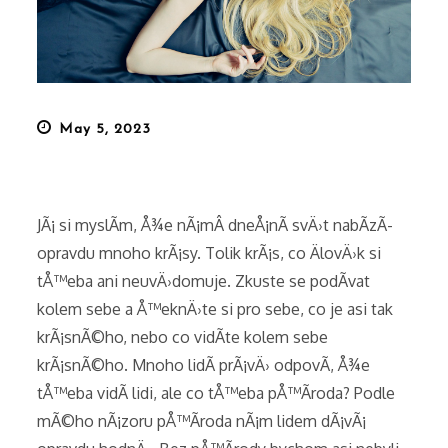
Posted
May 5, 2023
on
JÃ¡ si myslÃ­m, Å¾e nÃ¡mÂ dneÅ¡nÃ­ svÄ›t nabÃ­zÃ­
opravdu mnoho krÃ¡sy. Tolik krÃ¡s, co ÄlovÄ›k si
tÅ™eba ani neuvÄ›domuje. Zkuste se podÃ­vat
kolem sebe a Å™eknÄ›te si pro sebe, co je asi tak
krÃ¡snÃ©ho, nebo co vidÃ­te kolem sebe
krÃ¡snÃ©ho. Mnoho lidÃ­ prÃ¡vÄ› odpovÃ­, Å¾e
tÅ™eba vidÃ­ lidi, ale co tÅ™eba pÅ™Ã­roda? Podle
mÃ©ho nÃ¡zoru pÅ™Ã­roda nÃ¡m lidem dÃ¡vÃ¡