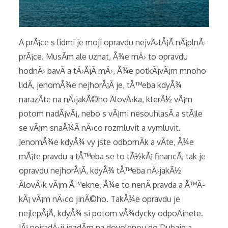
A prÃ¡ce s lidmi je moji opravdu nejvÄ›tÅ¡Ã­ nÃ¡plnÃ­
prÃ¡ce. MusÃ­m ale uznat, Å¾e mÄ› to opravdu
hodnÄ› bavÃ­ a tÄ›Å¡Ã­ mÄ›, Å¾e potkÃ¡vÃ¡m mnoho
lidÃ­, jenomÅ¾e nejhorÅ¡Ã­ je, tÅ™eba kdyÅ¾
narazÃ­te na nÄ›jakÃ©ho ÄlovÄ›ka, kterÃ½ vÃ¡m
potom nadÃ¡vÃ¡, nebo s vÃ¡mi nesouhlasÃ­ a stÃ¡le
se vÃ¡m snaÅ¾Ã­ nÄ›co rozmluvit a vymluvit.
JenomÅ¾e kdyÅ¾ vy jste odbornÃ­k a vÃ­te, Å¾e
mÃ¡te pravdu a tÅ™eba se to tÃ½kÃ¡ financÃ­, tak je
opravdu nejhorÅ¡Ã­, kdyÅ¾ tÅ™eba nÄ›jakÃ½
ÄlovÄ›k vÃ¡m Å™ekne, Å¾e to nenÃ­ pravda a Å™Ã­
kÃ¡ vÃ¡m nÄ›co jinÃ©ho. TakÅ¾e opravdu je
nejlepÅ¡Ã­, kdyÅ¾ si potom vÅ¾dycky odpoÄinete.
JÃ¡ nejradÄ›ji jezdÃ­m na dovolenou do Dubaje a