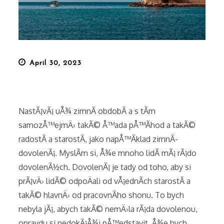
Posted
April 30, 2023
on
NastÃ¡vÃ¡ uÅ¾ zimnÃ­ obdobÃ­ a s tÃ­m
samozÅ™ejmÄ› takÃ© Å™ada pÅ™Ã­hod a takÃ©
radostÃ­ a starostÃ­, jako napÅ™Ã­klad zimnÃ­
dovolenÃ¡. MyslÃ­m si, Å¾e mnoho lidÃ­ mÃ¡ rÃ¡do
dovolenÃ½ch. DovolenÃ¡ je tady od toho, aby si
prÃ¡vÄ› lidÃ© odpoÄali od vÅ¡ednÃ­ch starostÃ­ a
takÃ© hlavnÄ› od pracovnÃ­ho shonu. To bych
nebyla jÃ¡, abych takÃ© nemÄ›la rÃ¡da dovolenou,
opravdu si nedokÃ¡Å¾i pÅ™edstavit, Å¾e bych