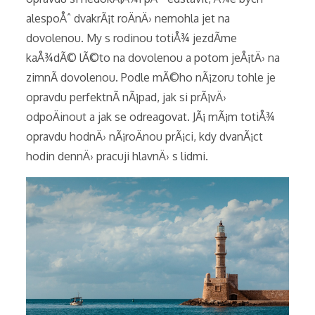
alespoÅˆ dvakrÃ¡t roÄnÄ› nemohla jet na
dovolenou. My s rodinou totiÅ¾ jezdÃ­me
kaÅ¾dÃ© lÃ©to na dovolenou a potom jeÅ¡tÄ› na
zimnÃ­ dovolenou. Podle mÃ©ho nÃ¡zoru tohle je
opravdu perfektnÃ­ nÃ¡pad, jak si prÃ¡vÄ›
odpoÄinout a jak se odreagovat. JÃ¡ mÃ¡m totiÅ¾
opravdu hodnÄ› nÃ¡roÄnou prÃ¡ci, kdy dvanÃ¡ct
hodin dennÄ› pracuji hlavnÄ› s lidmi.