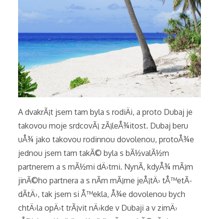
A dvakrÃ¡t jsem tam byla s rodiÄi, a proto Dubaj je
takovou moje srdcovÃ¡ zÃ¡leÅ¾itost. Dubaj beru
uÅ¾ jako takovou rodinnou dovolenou, protoÅ¾e
jednou jsem tam takÃ© byla s bÃ½valÃ½m
partnerem a s mÃ½mi dÄ›tmi. NynÃ­, kdyÅ¾ mÃ¡m
jinÃ©ho partnera a s nÃ­m mÃ¡me jeÅ¡tÄ› tÅ™etÃ­
dÃ­tÄ›, tak jsem si Å™ekla, Å¾e dovolenou bych
chtÄ›la opÄ›t trÃ¡vit nÄ›kde v Dubaji a v zimÄ›