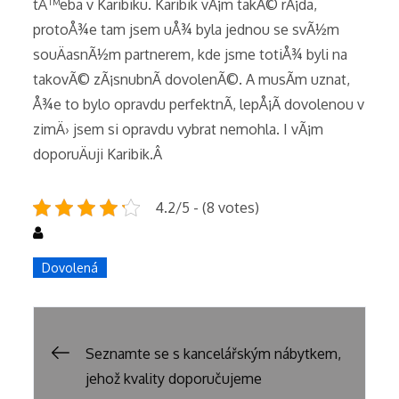
tÅ™eba v Karibiku. Karibik vÃ¡m takÃ© rÃ¡da,
protoÅ¾e tam jsem uÅ¾ byla jednou se svÃ½m
souÄasnÃ½m partnerem, kde jsme totiÅ¾ byli na
takovÃ© zÃ¡snubnÃ­ dovolenÃ©. A musÃ­m uznat,
Å¾e to bylo opravdu perfektnÃ­, lepÅ¡Ã­ dovolenou v
zimÄ› jsem si opravdu vybrat nemohla. I vÃ¡m
doporuÄuji Karibik.Â
4.2/5 - (8 votes)
Dovolená
Post
Seznamte se s kancelářským nábytkem,
jehož kvality doporučujeme