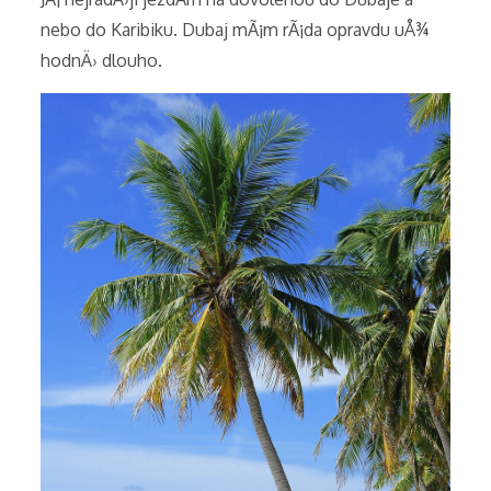
nebo do Karibiku. Dubaj mÃ¡m rÃ¡da opravdu uÅ¾
hodnÄ› dlouho.