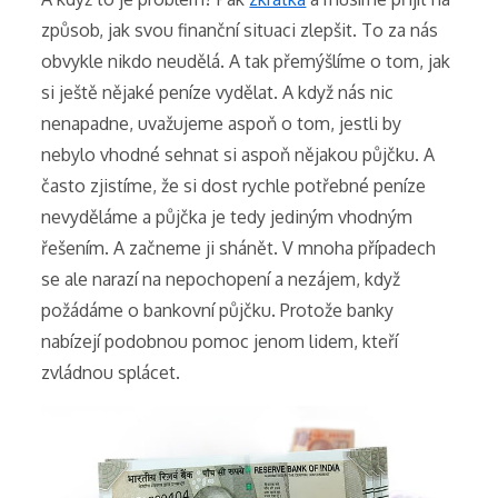
způsob, jak svou finanční situaci zlepšit. To za nás
obvykle nikdo neudělá.
A tak přemýšlíme o tom, jak
si ještě nějaké peníze vydělat. A když nás nic
nenapadne, uvažujeme aspoň o tom, jestli by
nebylo vhodné sehnat si aspoň nějakou půjčku. A
často zjistíme, že si dost rychle potřebné peníze
nevyděláme a půjčka je tedy jediným vhodným
řešením. A začneme ji shánět.
V mnoha případech
se ale narazí na nepochopení a nezájem, když
požádáme o bankovní půjčku. Protože banky
nabízejí podobnou pomoc jenom lidem, kteří
zvládnou splácet.