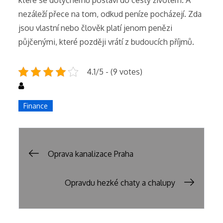
které se dotyčnému postaví do cesty životem. A
nezáleží přece na tom, odkud peníze pocházejí. Zda
jsou vlastní nebo člověk platí jenom penězi
půjčenými, které později vrátí z budoucích příjmů.
4.1/5 - (9 votes)
Finance
Post
Oprava kanalizace Praha
navigation
Opravdu hezké chaty a chalupy