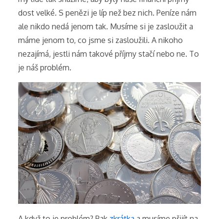
dost velké. S penězi je líp než bez nich.
Peníze nám
ale nikdo nedá jenom tak. Musíme si je zasloužit a
máme jenom to, co jsme si zasloužili. A nikoho
nezajímá, jestli nám takové příjmy stačí nebo ne. To
je náš problém.
A když to je problém? Pak
zkrátka
a musíme přijít na