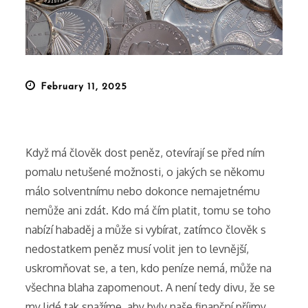
Posted
February 11, 2025
on
Když má člověk dost peněz, otevírají se před ním
pomalu netušené možnosti, o jakých se někomu
málo solventnímu nebo dokonce nemajetnému
nemůže ani zdát. Kdo má čím platit, tomu se toho
nabízí habaděj a může si vybírat, zatímco člověk s
nedostatkem peněz musí volit jen to levnější,
uskromňovat se, a ten, kdo peníze nemá, může na
všechna blaha zapomenout. A není tedy divu, že se
my lidé tak snažíme, aby byly naše finanční příjmy