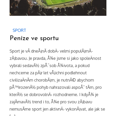
SPORT
Peníze ve sportu
Sport je vÂ dneÅ¡nÃ­ dobÄ› velmi populÃ¡rnÃ­
zÃ¡bavou. Je pravda, Å¾e jsme si jako spoleÄnost
vybrali sedavÃ½ zpÅ¯sob Å¾ivota, a pokud
nechceme za pÃ¡r let vÅ¡ichni podlehnout
civilizaÄnÃ­m chorobÃ¡m, je nutnÃ© abychom
pÅ™irozenÃ½ pohyb nahrazovali aspoÅˆ tÃ­m, pro
kterÃ½ se dobrovolnÄ› rozhodneme. I kdyÅ¾ je
zajÃ­mavÃ½ trend i to, Å¾e pro svou zÃ¡bavu
nemusÃ­me sport jen aktivnÄ› vykonÃ¡vat, ale jak se