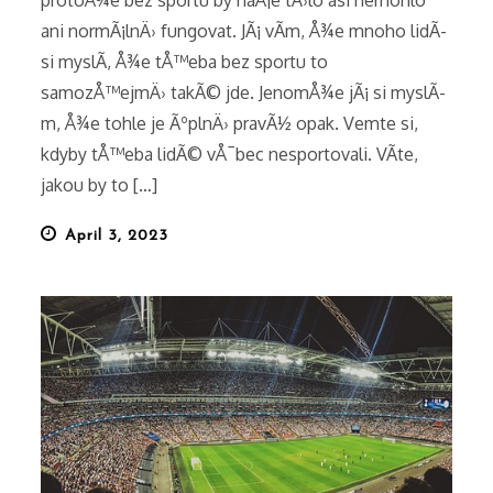
protoÅ¾e bez sportu by naÅ¡e tÄ›lo asi nemohlo
ani normÃ¡lnÄ› fungovat. JÃ¡ vÃ­m, Å¾e mnoho lidÃ­
si myslÃ­, Å¾e tÅ™eba bez sportu to
samozÅ™ejmÄ› takÃ© jde. JenomÅ¾e jÃ¡ si myslÃ­
m, Å¾e tohle je ÃºplnÄ› pravÃ½ opak. Vemte si,
kdyby tÅ™eba lidÃ© vÅ¯bec nesportovali. VÃ­te,
jakou by to […]
Posted
April 3, 2023
on