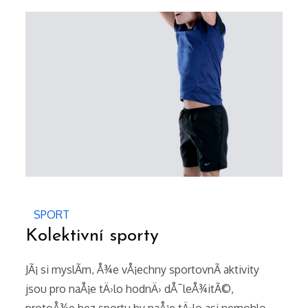
SPORT
Kolektivní sporty
JÃ¡ si myslÃ­m, Å¾e vÅ¡echny sportovnÃ­ aktivity
jsou pro naÅ¡e tÄ›lo hodnÄ› dÅ¯leÅ¾itÃ©,