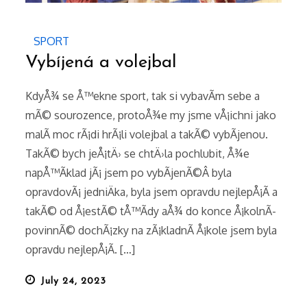
SPORT
Vybíjená a volejbal
KdyÅ¾ se Å™ekne sport, tak si vybavÃ­m sebe a
mÃ© sourozence, protoÅ¾e my jsme vÅ¡ichni jako
malÃ­ moc rÃ¡di hrÃ¡li volejbal a takÃ© vybÃ­jenou.
TakÃ© bych jeÅ¡tÄ› se chtÄ›la pochlubit, Å¾e
napÅ™Ã­klad jÃ¡ jsem po vybÃ­jenÃ©Â byla
opravdovÃ¡ jedniÄka, byla jsem opravdu nejlepÅ¡Ã­ a
takÃ© od Å¡estÃ© tÅ™Ã­dy aÅ¾ do konce Å¡kolnÃ­
povinnÃ© dochÃ¡zky na zÃ¡kladnÃ­ Å¡kole jsem byla
opravdu nejlepÅ¡Ã­. […]
Posted
July 24, 2023
on