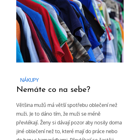
NÁKUPY
Nemáte co na sebe?
Většina mužů má větší spotřebu oblečení než
muži. Je to dáno tím, že muži se méně
převlékají. Ženy si dávají pozor aby nosily doma
jiné oblečení než to, které mají do práce nebo
do baru s kamarádkami. Převlékají se častěji