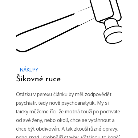
NÁKUPY
Šikovné ruce
Otázku v perexu článku by měl zodpovědět
psychiatr, tedy nově psychoanalytik. My si
laicky můžeme říci, že možná touží po pochvale
od své ženy, nebo okolí, chce se vytáhnout a
chce být obdivován. A tak zkouší různé opravy,
nebo snad i drobnější stavby. Většinou to končí