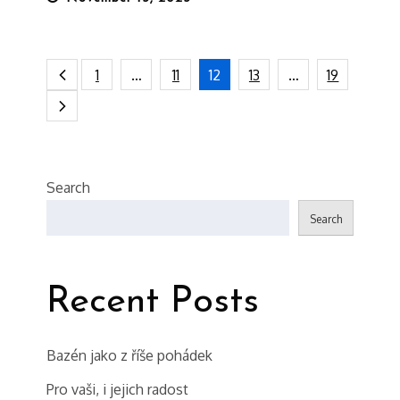
on
Posts
1
…
11
12
13
…
19
pagination
Search
Search
Recent Posts
Bazén jako z říše pohádek
Pro vaši, i jejich radost