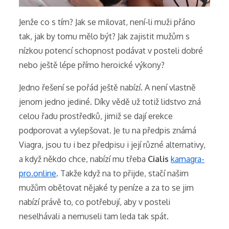
Jenže co s tím? Jak se milovat, není-li muži přáno
tak, jak by tomu mělo být? Jak zajistit mužům s
nízkou potencí schopnost podávat v posteli dobré
nebo ještě lépe přímo heroické výkony?
Jedno řešení se pořád ještě nabízí. A není vlastně
jenom jedno jediné. Díky vědě už totiž lidstvo zná
celou řadu prostředků, jimiž se dají erekce
podporovat a vylepšovat. Je tu na předpis známá
Viagra, jsou tu i bez předpisu i její různé alternativy,
a když někdo chce, nabízí mu třeba
Cialis
kamagra-
pro.online
. Takže když na to přijde, stačí našim
mužům obětovat nějaké ty peníze a za to se jim
nabízí právě to, co potřebují, aby v posteli
neselhávali a nemuseli tam leda tak spát.