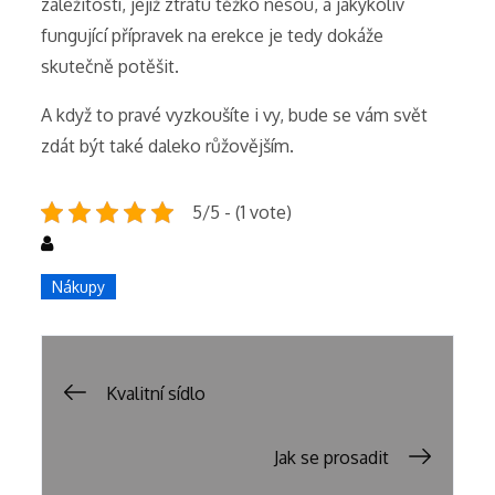
záležitostí, jejíž ztrátu těžko nesou, a jakýkoliv
fungující přípravek na erekce je tedy dokáže
skutečně potěšit.
A když to pravé vyzkoušíte i vy, bude se vám svět
zdát být také daleko růžovějším.
5/5 - (1 vote)
Nákupy
Post
Kvalitní sídlo
navigation
Jak se prosadit