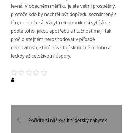
levná. V obecném měřítku je ale velmi prospěšný,
protože kdo by nechtěl být dopředu seznámený s
tím, co ho čeká. Vždyť i elektroniku si vybíráme
podle toho, jakou spotřebu a hlučnost mají, tak
proč o stejném nerozhodovat v případě
nemovitosti, které nás stojí skutečně mnoho a
leckdy až celoživotní úspory.
Uncategorized
Post
Pořiďte si náš kvalitní dětský nábytek