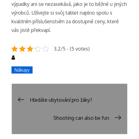
výpadky ani se nezasekává, jako je to běžné u jiných
výrobců. Užívejte si svůj tablet naplno spolu s
kvalitním příslušenstvím za dostupné ceny, které
vás jistě překvapí.
3.2/5 - (5 votes)
Nákupy
Post
Hledáte ubytování pro žáky?
navigation
Shooting can also be fun