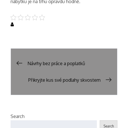
nábytku
je na trhu opravdu hodně.
Uncategorized
Post
Návrhy bez práce a poplatků
navigation
Přikryjte kus své podlahy skvostem
Search
Search