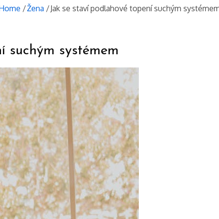
Home
Žena
Jak se staví podlahové topení suchým systéme
ení suchým systémem