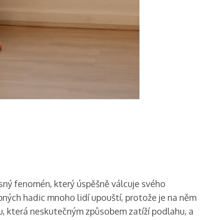
ný fenomén, který úspěšně válcuje svého
ých hadic mnoho lidí upouští, protože je na něm
u, která neskutečným způsobem zatíží podlahu, a