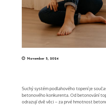
Posted
November 5, 2024
on
Suchý systém podlahového topení je součas
betonového konkurenta. Od betonování topn
odrazují dvě věci – za prvé hmotnost beton