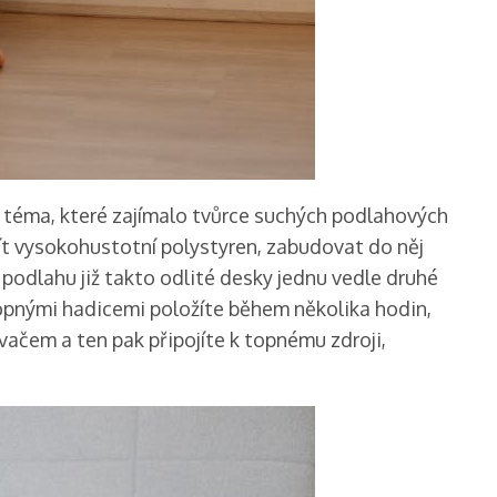
e téma, které zajímalo tvůrce suchých podlahových
užít vysokohustotní polystyren, zabudovat do něj
podlahu již takto odlité desky jednu vedle druhé
topnými hadicemi položíte během několika hodin,
vačem a ten pak připojíte k topnému zdroji,