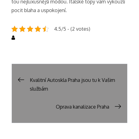
tou nejluxusnější módou.
Italské topy
vám vykouzlí
pocit blaha a uspokojení.
4.5/5 - (2 votes)
Uncategorized
Post
Kvalitní Autoskla Praha jsou tu k Vašim
službám
navigation
Oprava kanalizace Praha