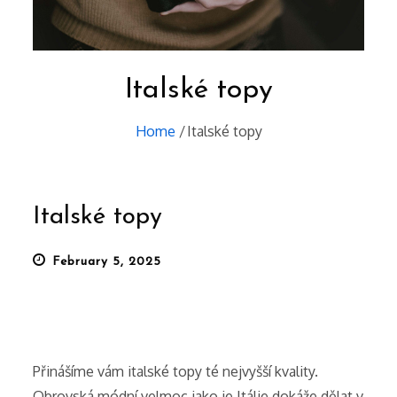
Italské topy
Home
Italské topy
Italské topy
Posted
February 5, 2025
on
Přinášíme vám italské topy té nejvyšší kvality.
Obrovská módní velmoc jako je Itálie dokáže dělat v