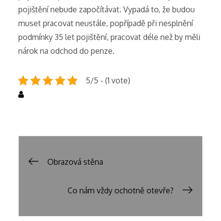
pojištění nebude započítávat. Vypadá to, že budou
muset pracovat neustále, popřípadě při nesplnění
podmínky 35 let pojištění, pracovat déle než by měli
nárok na odchod do penze.
5/5 - (1 vote)
Uncategorized
Post
Obrazová stěna
navigation
Co nám vždy ochotně otevře?